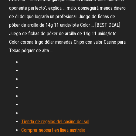
oponente perfecto”, explica ... malo, conseguirá menos dinero
de él del que lograría un profesional. Juego de fichas de
póker de arcilla de 14g 11 unids/lote Color ... [BEST DEAL]
Juego de fichas de póker de arcilla de 14g 11 unids/lote
Color corona trigo dólar monedas Chips con valor Casino para
Texas póquer de alta ...
Tienda de regalos del casino del sol
Comprar neosurf en línea australia