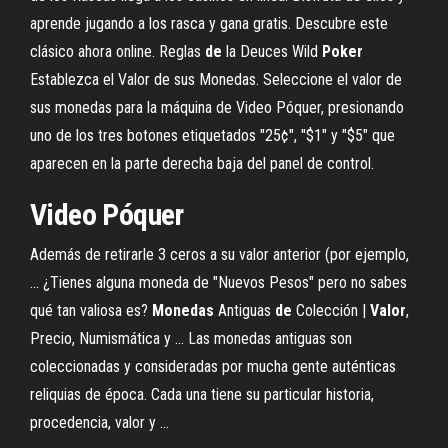
aprende jugando a los rasca y gana gratis. Descubre este
clásico ahora online.
Reglas
de
la Deuces Wild
Poker
Establezca el Valor de sus Monedas. Seleccione el valor de
sus monedas para la máquina de Video Póquer, presionando
uno de los tres botones etiquetados "25¢", "$1" y "$5" que
aparecen en la parte derecha baja del panel de control.
Video Póquer
Además de retirarle 3 ceros a su valor anterior (por ejemplo,
... ¿Tienes alguna moneda de "Nuevos Pesos" pero no sabes
qué tan valiosa es?
Monedas
Antiguas
de
Colección |
Valor
,
Precio, Numismática y ... Las monedas antiguas son
coleccionadas y consideradas por mucha gente auténticas
reliquias de época. Cada una tiene su particular historia,
procedencia, valor y ...