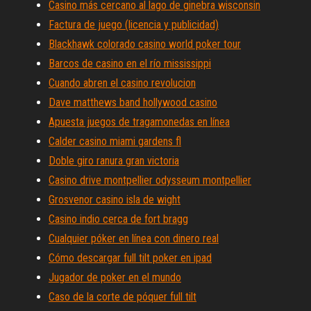
Casino más cercano al lago de ginebra wisconsin
Factura de juego (licencia y publicidad)
Blackhawk colorado casino world poker tour
Barcos de casino en el río mississippi
Cuando abren el casino revolucion
Dave matthews band hollywood casino
Apuesta juegos de tragamonedas en línea
Calder casino miami gardens fl
Doble giro ranura gran victoria
Casino drive montpellier odysseum montpellier
Grosvenor casino isla de wight
Casino indio cerca de fort bragg
Cualquier póker en línea con dinero real
Cómo descargar full tilt poker en ipad
Jugador de poker en el mundo
Caso de la corte de póquer full tilt