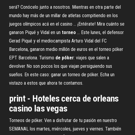
será? Conócelo junto a nosotros. Mientras en otra parte del
mundo hay más de un millar de atletas compitiendo en los
juegos olímpicos acá en el casino ... ¡Entérate! Mira cuánto se
ganaron Piqué y Vidal en un
torneo
... Este lunes, el defensor
Gerad Piqué y el mediocampista Arturo Vidal del FC
Barcelona, ganaron medio millón de euros en el torneo póker
EPT Barcelona. Turismo
de
póker
: viajes que salen a
devolver No son pocos los que viajan persiguiendo sus
sueños. En este caso: ganar un torneo de póker. Echa un
vistazo a estos que ahora te contamos.
print - Hoteles cerca de orleans
casino las vegas
Torneos de póker. Ven a disfrutar de tu pasión en nuestro
SEMANAL los martes, miércoles, jueves y viernes. También