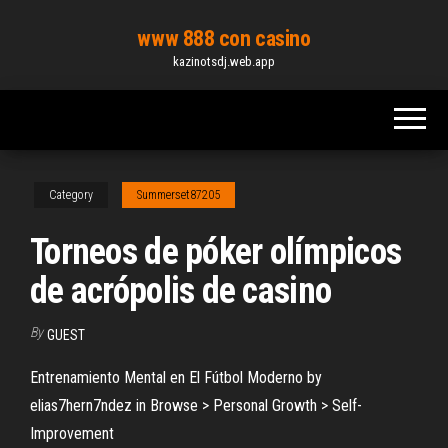
Skip
www 888 con casino
to
kazinotsdj.web.app
the
content
Category
Summerset87205
Torneos de póker olímpicos
de acrópolis de casino
By
GUEST
Entrenamiento Mental en El Fútbol Moderno by
elias7hern7ndez in Browse > Personal Growth > Self-
Improvement