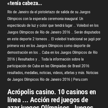
«tenía cabeza...
Río de Janeiro da el pistoletazo de salida de su Juegos
Olímpicos con la esperada ceremonia inaugural. Un
espectáculo de luz y color que tendrá lugar ... Voleibol en los
Juegos Olímpicos de Río de Janeiro 2016 ... Serán disputados
en este deporte 2 torneos ... El voleibol tradicional se jugó por
primera vez en los Juegos Olímpicos como deporte de
demostración en los ... Cuba en los Juegos Olímpicos de Río
2016 | Resultados y ... Toda la información sobre la
participación de Cuba en las Olimpiadas de Brasil 2016:
resultados, medallas, noticias, videos, atletas y más. Noticias
de Juegos Olímpicos Río de Janeiro 2016 | Peru.com
Acrópolis casino. 10 casinos en
línea ... Acción red juegos de
azar juegos Olímpicos. Juegos