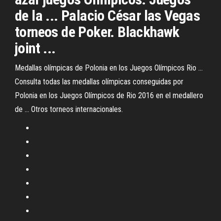
de la ... Palacio César las Vegas
torneos de Poker. Blackhawk
joint ...
Medallas olímpicas de Polonia en los Juegos Olímpicos Rio ...
Consulta todas las medallas olímpicas conseguidas por
Polonia en los Juegos Olímpicos de Rio 2016 en el medallero
de ... Otros torneos internacionales.