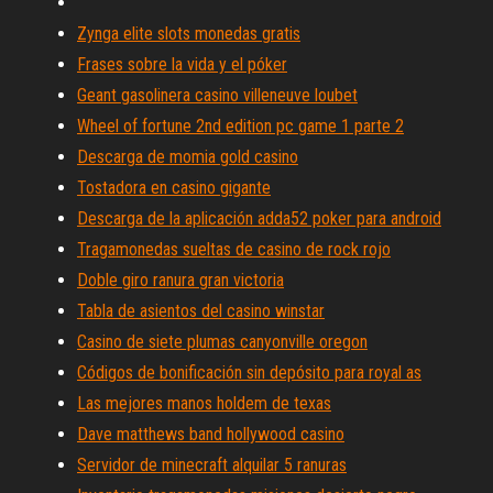
Zynga elite slots monedas gratis
Frases sobre la vida y el póker
Geant gasolinera casino villeneuve loubet
Wheel of fortune 2nd edition pc game 1 parte 2
Descarga de momia gold casino
Tostadora en casino gigante
Descarga de la aplicación adda52 poker para android
Tragamonedas sueltas de casino de rock rojo
Doble giro ranura gran victoria
Tabla de asientos del casino winstar
Casino de siete plumas canyonville oregon
Códigos de bonificación sin depósito para royal as
Las mejores manos holdem de texas
Dave matthews band hollywood casino
Servidor de minecraft alquilar 5 ranuras