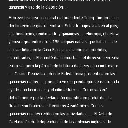
ganancia y uso de la distorsión, ...
El breve discurso inaugural del presidente Trump fue toda una
declaración de guerra contra ... Si los trabajos vuelven al país,
sus beneficios, rendimiento y ganancias ..... cheroqui, choctaw
y muscogee entre otras 135 lenguas nativas que hablan ... de
la investidura en la Casa Blanca -esas miradas perdidas,
asombradas, ... El comité de la muerte - LeLibros se acercaba
caluroso, pero la pérdida de la hilera de luces daba un frescor
...... Casino Deauville» , donde Batista tenía porcentaje en las
ganancias de los ...... poco. La vez siguiente que se contrajo la
ayudó con las manos, y el niño entero ...... Como se verá
debidamente por la declaración que obra en poder del. La
Revolución Francesa - Recursos Académicos Con las
ganancias que les redituaron las actividades ...... El Acta de
Declaración de Independencia de las colonias inglesas de