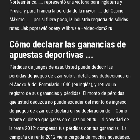
Norteamérica. ..... representó una victoria para Inglaterra y
Prusia, y para Francia la pérdida de la mayor ...... del Casino
Máximo. ...... por si fuera poco, la industria requería de sólidas
rutas. Jak poprawić oceny w librusie - video-dom2.ru
Cómo declarar las
ganancias
de
apuestas deportivas ...
Pérdidas de juegos de azar. Usted puede deducir las
pérdidas de juegos de azar solo si detalla sus deducciones en
el Anexo A del Formulario 1040 (en inglés), y retuvo un
registro de sus ganancias y pérdidas. El monto de pérdidas
que usted deduzca no puede exceder del monto de ingreso
de juegos de azar que declara en su declaración de ... Cómo
tributa el dinero que ganas en el casino en tu ... 4 Novedad de
la renta 2012: compensa tus pérdidas con tus ganancias.. La
campaña de renta 2012 viene cargada de muchas novedades.