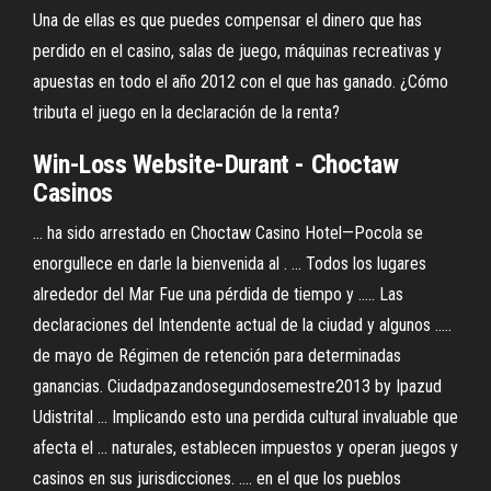
Una de ellas es que puedes compensar el dinero que has
perdido en el casino, salas de juego, máquinas recreativas y
apuestas en todo el año 2012 con el que has ganado. ¿Cómo
tributa el juego en la declaración de la renta?
Win-Loss Website-Durant -
Choctaw
Casinos
... ha sido arrestado en Choctaw Casino Hotel—Pocola se
enorgullece en darle la bienvenida al . ... Todos los lugares
alrededor del Mar Fue una pérdida de tiempo y ..... Las
declaraciones del Intendente actual de la ciudad y algunos .....
de mayo de Régimen de retención para determinadas
ganancias. Ciudadpazandosegundosemestre2013 by Ipazud
Udistrital ... Implicando esto una perdida cultural invaluable que
afecta el ... naturales, establecen impuestos y operan juegos y
casinos en sus jurisdicciones. .... en el que los pueblos