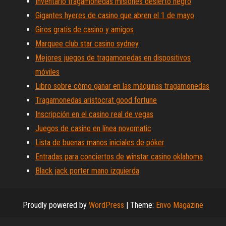
Inventario tragamonedas misiones desierto negro
Gigantes hyeres de casino que abren el 1 de mayo
Giros gratis de casino y amigos
Marquee club star casino sydney
Mejores juegos de tragamonedas en dispositivos
móviles
Libro sobre cómo ganar en las máquinas tragamonedas
Tragamonedas aristocrat good fortune
Inscripción en el casino real de vegas
Juegos de casino en línea novomatic
Lista de buenas manos iniciales de póker
Entradas para conciertos de winstar casino oklahoma
Black jack porter mano izquierda
Proudly powered by
WordPress
|
Theme:
Envo Magazine