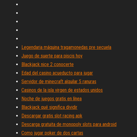
Legendaria máquina tragamonedas pre secuela
Juego de suerte para piscis hoy
Blackjack nice 2 conocerte
Edad del casino acueducto para jugar
Servidor de minecraft alquilar 5 ranuras
Casinos de la isla virgen de estados unidos
Noche de juegos gratis en línea
Blackjack qué significa dividir
Descargar gratis slot racing apk
Descarga gratuita de monopoly slots para android
Como jugar poker de dos cartas