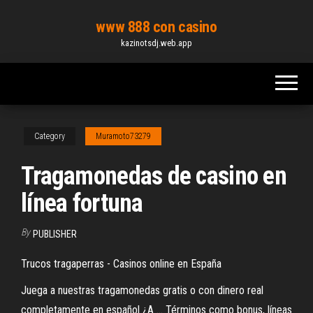
Skip
www 888 con casino
to
kazinotsdj.web.app
the
content
Category
Muramoto73279
Tragamonedas de casino en
línea fortuna
By
PUBLISHER
Trucos tragaperras - Casinos online en España
Juega a nuestras tragamonedas gratis o con dinero real
completamente en español ¿A ... Términos como bonus, líneas