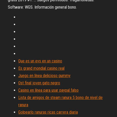
Software: WGS. Información general bono.
Que es un evs en un casino
Es grand mondial casino real
Juego en línea delicioso gummy
Ost final joven gato negro
Casino en línea para usar paypal falso
Lista de amigos de steam ranura 5 bono de nivel de
ranura
Golpearlo ranuras ricas carrera diaria