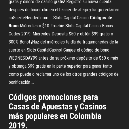
gratis y dinero de casino gratis! Registre su nueva cuenta
después de hacer clic en el banner de abajo y luego reclamar
noSuerteNeeded.com ... Slots Capital Casino
Códigos
de
Bono
Miércoles o $10 Freebie Slots Capital Casino Bonus
Codes 2019: Miércoles Deposita $50 y obtén $99 gratis o
300% Bono! ¡Haz del miércoles tu día de tragamonedas de la
suerte en Slots CapitalCasino! Canjee el código de bono
WEDNESDAY99 antes de su próximo depósito de $50 o más
y obtenga $99 gratis en la parte superior para ganar tanto
como pueda o reclamar uno de los otros grandes códigos de
bonificación ...
Códigos promociones para
Casas de Apuestas y Casinos
más populares en Colombia
2019.