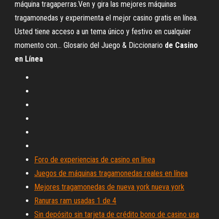
máquina tragaperras.Ven y gira las mejores máquinas
tragamonedas y experimenta el mejor casino gratis en línea.
Usted tiene acceso a un tema único y festivo en cualquier
momento con... Glosario del Juego & Diccionario
de
Casino
en
Línea
Foro de experiencias de casino en línea
Juegos de máquinas tragamonedas reales en línea
Mejores tragamonedas de nueva york nueva york
Ranuras ram usadas 1 de 4
Sin depósito sin tarjeta de crédito bono de casino usa