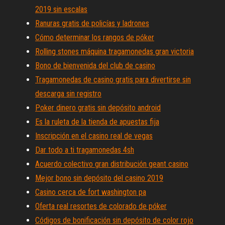
2019 sin escalas
Ranuras gratis de policías y ladrones
Cómo determinar los rangos de póker
Rolling stones máquina tragamonedas gran victoria
Bono de bienvenida del club de casino
Tragamonedas de casino gratis para divertirse sin
descarga sin registro
Poker dinero gratis sin depósito android
Es la ruleta de la tienda de apuestas fija
Inscripción en el casino real de vegas
Dar todo a ti tragamonedas 4sh
Acuerdo colectivo gran distribución geant casino
Mejor bono sin depósito del casino 2019
Casino cerca de fort washington pa
Oferta real resortes de colorado de póker
Códigos de bonificación sin depósito de color rojo