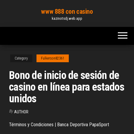
Skip
www 888 con casino
to
kazinotsdj.web.app
the
content
Category
Fulkerson82361
Bono de inicio de sesión de
casino en línea para estados
unidos
By
AUTHOR
Términos y Condiciones | Banca Deportiva PapaSport