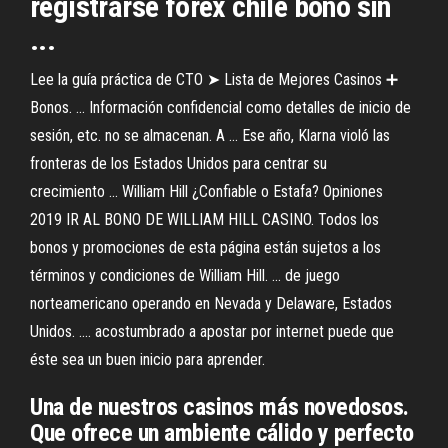
registrarse forex chile bono sin
...
Lee la guía práctica de CTO ➤ Lista de Mejores Casinos ➕
Bonos. ... Información confidencial como detalles de inicio de
sesión, etc. no se almacenan. A ... Ese año, Klarna violó las
fronteras de los Estados Unidos para centrar su
crecimiento ... William Hill ¿Confiable o Estafa? Opiniones
2019 IR AL BONO DE WILLIAM HILL CASINO. Todos los
bonos y promociones de esta página están sujetos a los
términos y condiciones de William Hill. ... de juego
norteamericano operando en Nevada y Delaware, Estados
Unidos. .... acostumbrado a apostar por internet puede que
éste sea un buen inicio para aprender.
Una de nuestros casinos más novedosos.
Que ofrece un ambiente cálido y perfecto